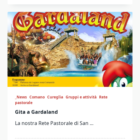
_News
Comano
Cureglia
Gruppi e attività
Rete
pastorale
Gita a Gardaland
La nostra Rete Pastorale di San
...