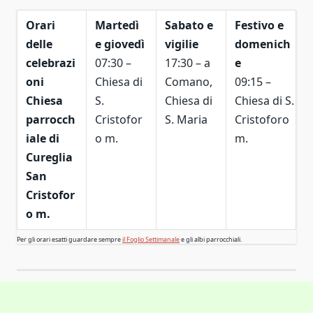
Orari
Martedì
Sabato e
Festivo e
delle
e giovedì
vigilie
domenich
celebrazi
07:30 –
17:30 – a
e
oni
Chiesa di
Comano,
09:15 –
Chiesa
S.
Chiesa di
Chiesa di S.
parrocch
Cristofor
S. Maria
Cristoforo
iale di
o m.
m.
Cureglia
San
Cristofor
o m.
Per gli orari esatti guardare sempre
il Foglio Settimanale
e gli albi parrocchiali.