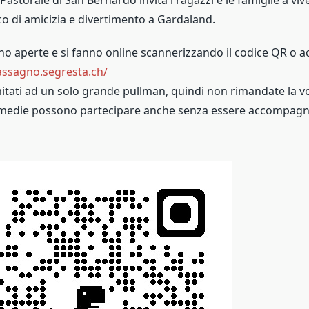
co di amicizia e divertimento a Gardaland.
ono aperte e si fanno online scannerizzando il codice QR o a
assagno.segresta.ch/
mitati ad un solo grande pullman, quindi non rimandate la vo
e medie possono partecipare anche senza essere accompagna