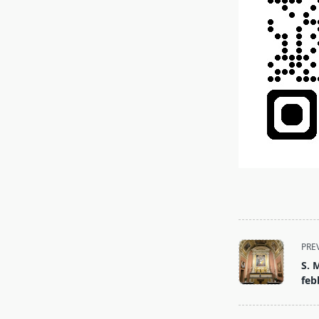
PRE
S. 
feb