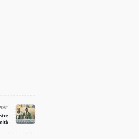
POST
stre
nità