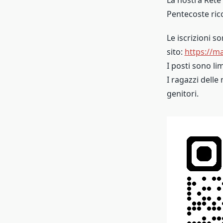
Pentecoste ric
Le iscrizioni s
sito:
https://m
I posti sono li
I ragazzi dell
genitori.