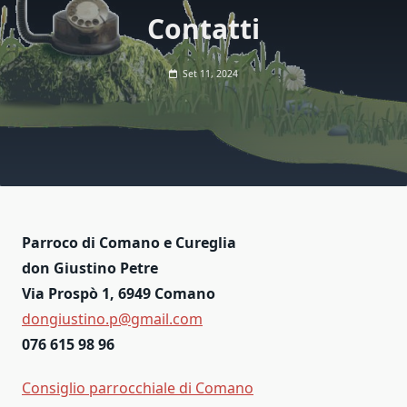
Contatti
Set 11, 2024
Parroco di Comano e Cureglia
don Giustino Petre
Via Prospò 1, 6949 Comano
dongiustino.p@gmail.com
076 615 98 96
Consiglio parrocchiale di Comano