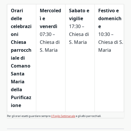
Orari
Mercoled
Sabato
e
Festivo e
delle
ì e
vigilie
domenich
celebrazi
venerdì
17:30 –
e
oni
07:30 –
Chiesa di
10:30 –
Chiesa
Chiesa di
S. Maria
Chiesa di S.
parrocch
S. Maria
Maria
iale di
Comano
Santa
Maria
della
Purificaz
ione
Per gli orari esatti guardare sempre
il Foglio Settimanale
e gli albi parrocchiali.